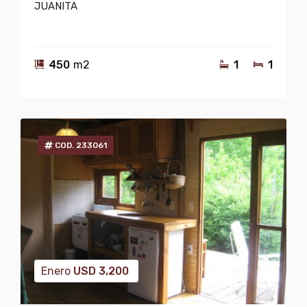
JUANITA
450
m2
1
1
COD. 233061
Enero
USD
3,200