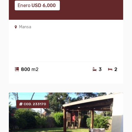
Enero
USD
6,000
Mansa
800
m2
3
2
COD. 233170