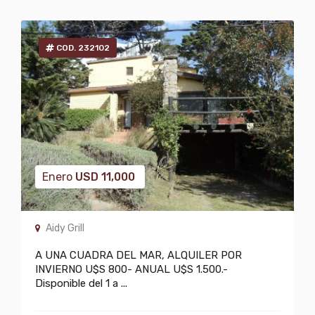
COD. 232102
Enero
USD
11,000
Aidy Grill
A UNA CUADRA DEL MAR, ALQUILER POR
INVIERNO U$S 800- ANUAL U$S 1.500.-
Disponible del 1 a ...