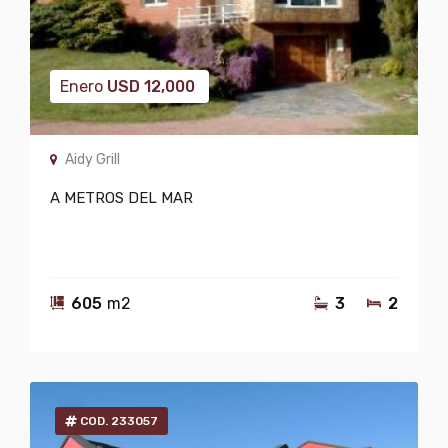
Enero
USD
12,000
Aidy Grill
A METROS DEL MAR
605
m2
3
2
COD. 233057