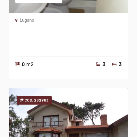
Lugano
0
m2
3
3
COD. 232983