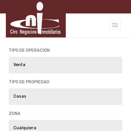
Leaflet
| Map data ©
OpenStreetMap
contributors,
CC-BY-SA
, Imagery ©
Mapbox
+
TIPO DE OPERACIÓN
−
TIPO DE PROPIEDAD
ZONA