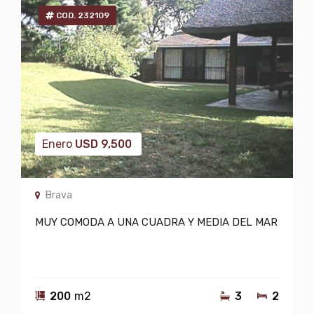
COD. 232109
Enero
USD
9,500
Brava
MUY COMODA A UNA CUADRA Y MEDIA DEL MAR
200
m2
3
2