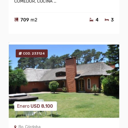
COMEDOR, COCINA ...
709
m2
4
3
COD. 233124
Enero
USD
8,100
Bo. Córdoba