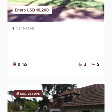
Enero
USD
10,200
San Rafael
0
m2
3
2
COD. 233096