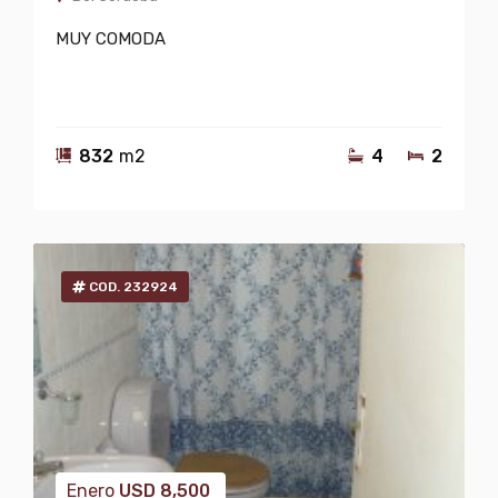
MUY COMODA
832
m2
4
2
COD. 232924
Enero
USD
8,500