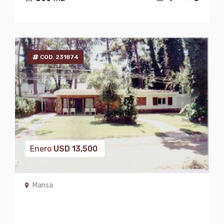
COD. 231874
Enero
USD
13,500
Mansa