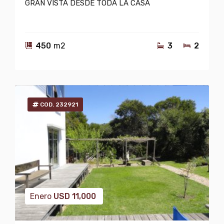
GRAN VISTA DESDE TODA LA CASA
450
m2
3
2
COD. 232921
Enero
USD
11,000