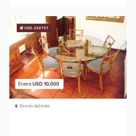
COD. 232737
Enero
USD
10,000
Rincón del Indio