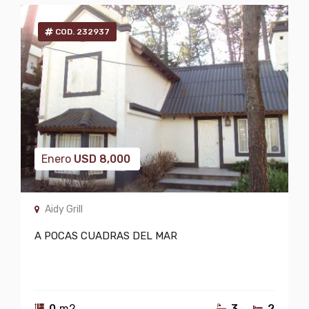
COD. 232937
Enero
USD
8,000
Aidy Grill
A POCAS CUADRAS DEL MAR
0
m2
3
2