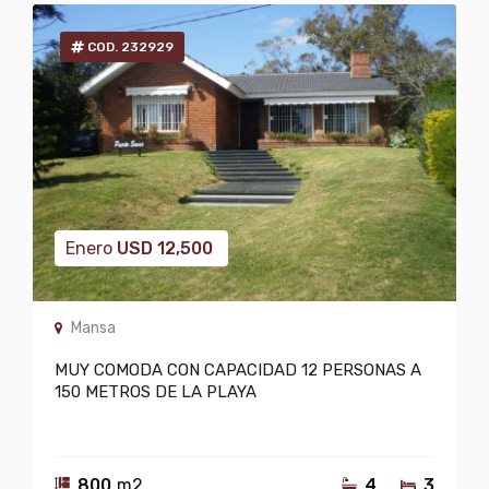
COD. 232929
Enero
USD
12,500
Mansa
MUY COMODA CON CAPACIDAD 12 PERSONAS A
150 METROS DE LA PLAYA
800
m2
4
3